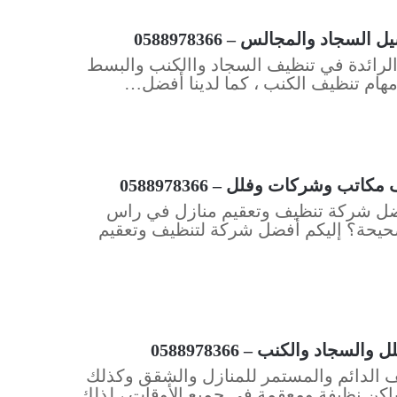
د والمجالس – 0588978366
لرائدة في تنظيف السجاد واالكنب والبسط
ء مهام تنظيف الكنب ، كما لدينا أفضل…
 وشركات وفلل – 0588978366
ضل شركة تنظيف وتعقيم منازل في راس
صحيحة؟ إليكم أفضل شركة لتنظيف وتعقيم
اد والكنب – 0588978366
ف الدائم والمستمر للمنازل والشقق وكذلك
كن نظيفة ومعقمة في جميع الأوقات ، لذلك