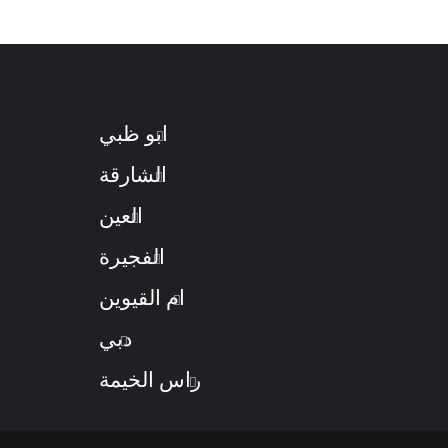
ابو ظبي
الشارقة
العين
الفجيرة
ام القيوين
دبي
راس الخيمة