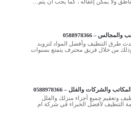
طق ولا يمكن إغفاله ، كما يجب أن يتم…
الس – 0588978366
ث طرق التنظيف وأفضل المواد لتزويد
، وذلك من خلال فريق محترف يتمتع بسنوات
 والشركات والفلل – 0588978366
يف وتعقيم جميع أجزاء منزلك والفلل
ة التنظيف لأفضل الخبراء في شركة ام