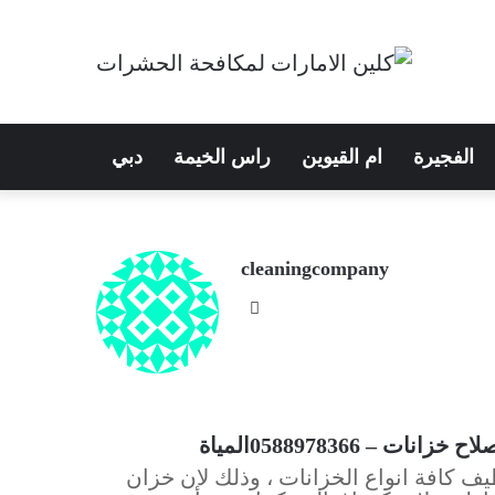
الفجيرة
ام القيوين
راس الخيمة
دبي
cleaningcompany
 0588978366المياة
 كافة انواع الخزانات ، وذلك لان خزان