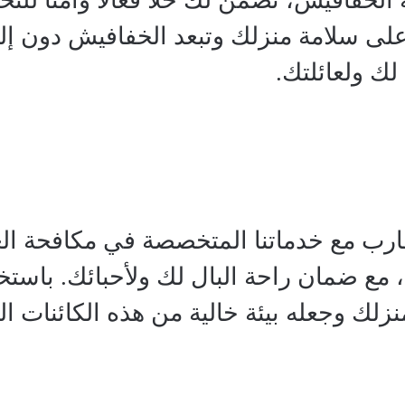
خفافيش، نضمن لك حلاً فعّالًا وآمنًا لل
ى سلامة منزلك وتبعد الخفافيش دون إلحاق
ك ولعائلتك.
رب مع خدماتنا المتخصصة في مكافحة العقار
مع ضمان راحة البال لك ولأحبائك. باستخد
نزلك وجعله بيئة خالية من هذه الكائنات ا