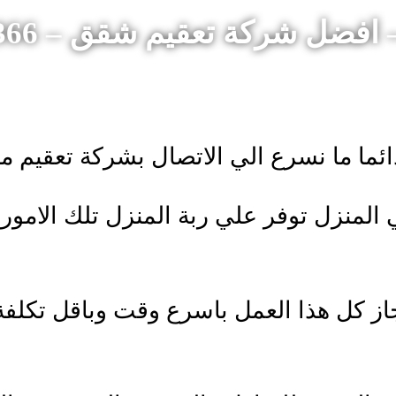
ل شركة تعقيم شقق – 0588978366
ا ما نسرع الي الاتصال بشركة تعقيم من
 المنزل توفر علي ربة المنزل تلك الامور ا
از كل هذا العمل باسرع وقت وباقل تكلفة 