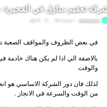
ركة تعقيم منازل في الفجيرة – افض
cleaningcompany
فبراير 16, 2023
742
20 دقائق
في بعض الظروف والمواقف الصعبة دائم
بالاضفة الي اذا لم يكن هناك خادمة في
والوقت
لذلك فان دور الشركة الاساسي هو انج
من الوقت والسرعة في الانجاز .