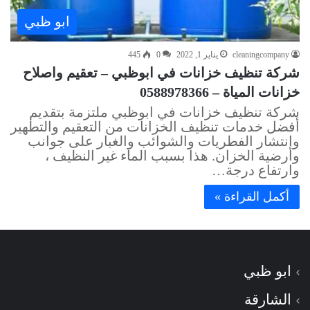
ابو ظبي
cleaningcompany
يناير 1, 2022
0
445
شركة تنظيف خزانات في ابوظبي – تعقيم واصلاح
خزانات المياة – 0588978366
شركة تنظيف خزانات في ابوظبي ملتزمة بتقديم
أفضل خدمات تنظيف الخزانات من التعقيم والتطهير
وانتشار الفطريات والشوائب والغبار على جوانب
وأرضية الخزان. هذا بسبب الماء غير النظيف ،
وارتفاع درجة…
أكمل القراءة »
ابو ظبي
الشارقة