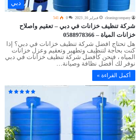
دبي
cleaningcompany
فبراير 16, 2023
0
541
شركة تنظيف خزانات في دبي – تعقيم واصلاح
خزانات المياة – 0588978366
هل تحتاج افضل شركة تنظيف خزانات في دبي؟ إذا
كنت بحاجة لتنظيف وتطهير وتعقيم وعزل خزانات
المياه ، فنحن كأفضل شركة تنظيف خزانات في دبي
نوفر لك أفضل نظافة وصيانة…
أكمل القراءة »