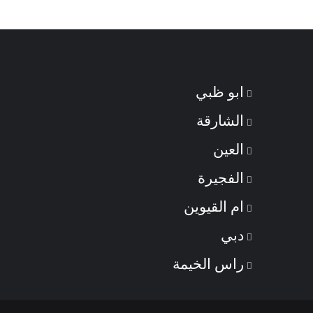
ابو ظبي
الشارقة
العين
الفجيرة
ام القيوين
دبي
راس الخيمة