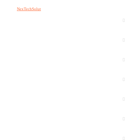
جميع حقوق النشر محفوظة :
NexTechSolut
ابو ظبي
الشارقة
العين
الفجيرة
ام القيوين
دبي
راس الخيمة