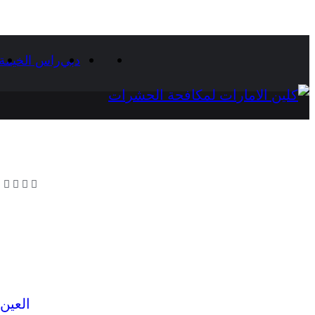
دبي
راس الخيمة
العين