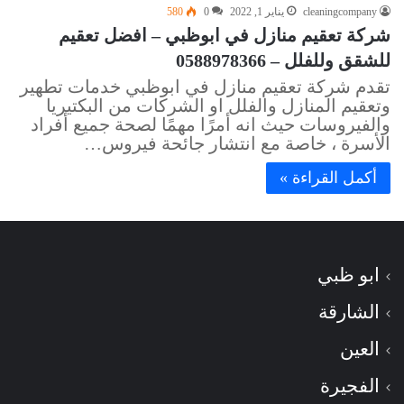
cleaningcompany
يناير 1, 2022
0
580
شركة تعقيم منازل في ابوظبي – افضل تعقيم
للشقق وللفلل – 0588978366
تقدم شركة تعقيم منازل في ابوظبي خدمات تطهير
وتعقيم المنازل والفلل او الشركات من البكتيريا
والفيروسات حيث انه أمرًا مهمًا لصحة جميع أفراد
الأسرة ، خاصة مع انتشار جائحة فيروس…
أكمل القراءة »
ابو ظبي
الشارقة
العين
الفجيرة