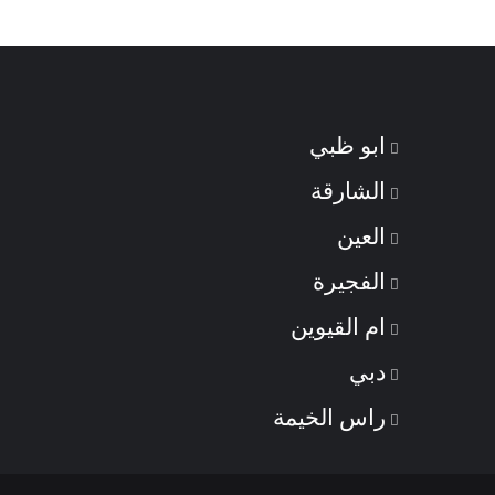
ابو ظبي
الشارقة
العين
الفجيرة
ام القيوين
دبي
راس الخيمة