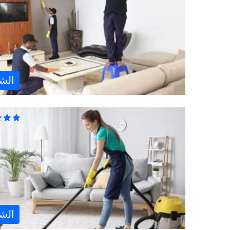
الش
الش