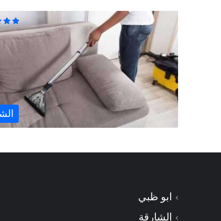
الش
ابو ظبي
الشارقة