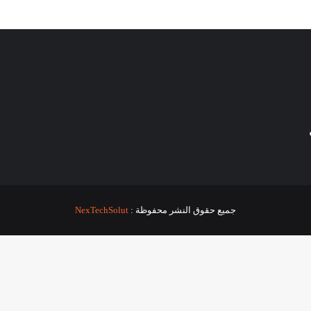
جميع حقوق النشر محفوظة :
NexTechSolut