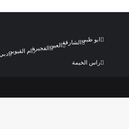
ابو ظبي
الشارقة
العين
الفجيرة
ام القيوين
دبي
راس الخيمة