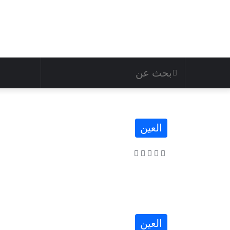
العين
العين