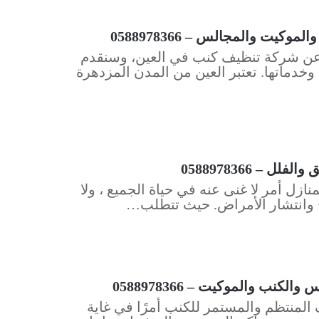
ت والمجالس – 0588978366
ث عن شركة تنظيف كنب في العين، وسنقدم
دماتها. تعتبر العين من المدن المزدهرة
– 0588978366
زل أمر لا غنى عنه في حياة الجميع ، ولا
اخ وانتشار الأمراض. حيث تتطلب…
ب والموكيت – 0588978366
المنتظم والمستمر للكنب أمرًا في غاية