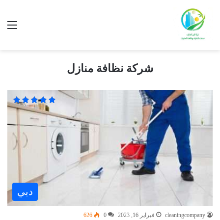
شركة نظافة منازل
دبي
cleaningcompany
فبراير 16, 2023
0
626