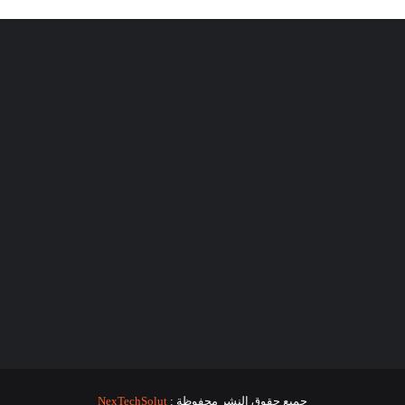
جميع حقوق النشر محفوظة :
NexTechSolut