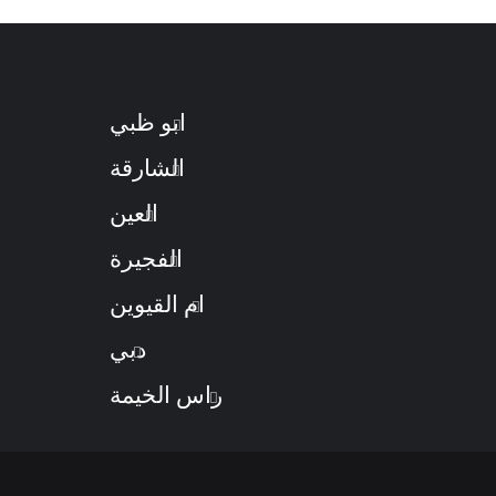
ابو ظبي
الشارقة
العين
الفجيرة
ام القيوين
دبي
راس الخيمة