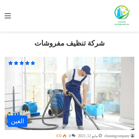
شركة تنظيف مفروشات
العين
cleaningcompany
مايو 12, 2023
0
830