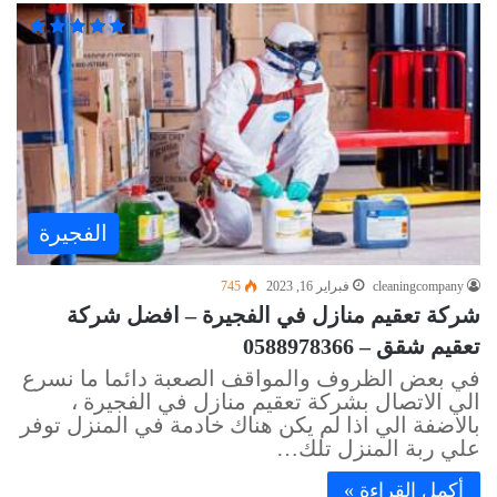
الفجيرة
cleaningcompany
فبراير 16, 2023
745
شركة تعقيم منازل في الفجيرة – افضل شركة
تعقيم شقق – 0588978366
في بعض الظروف والمواقف الصعبة دائما ما نسرع
الي الاتصال بشركة تعقيم منازل في الفجيرة ،
بالاضفة الي اذا لم يكن هناك خادمة في المنزل توفر
علي ربة المنزل تلك…
أكمل القراءة »